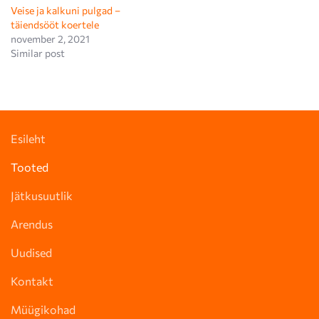
Veise ja kalkuni pulgad –
täiendsööt koertele
november 2, 2021
Similar post
Esileht
Tooted
Jätkusuutlik
Arendus
Uudised
Kontakt
Müügikohad