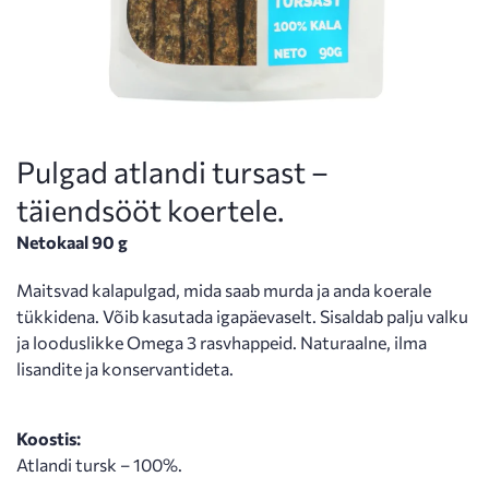
Pulgad atlandi tursast –
täiendsööt koertele.
Netokaal 90 g
Maitsvad kalapulgad, mida saab murda ja anda koerale
tükkidena. Võib kasutada igapäevaselt. Sisaldab palju valku
ja looduslikke Omega 3 rasvhappeid. Naturaalne, ilma
lisandite ja konservantideta.
Koostis:
Atlandi tursk – 100%.